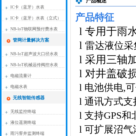
产品概述
IC卡（蓝牙）水表
产品特征
IC卡（蓝牙）水表（立式）
l 专用于
NB-loT物联网预付费水表
管网计量解决方案
l
雷达液位采
NB-IoT超声波大口径水表
l 采用三
NB-IoT机械远传阀控水表
l 对井盖
电磁流量计
l
电池供电
,
电磁水表
无线智能传感器
l
通讯方式支
无线监控终端
l
支持
GPS
液位遥测终端
l
可扩展沼气
雨污窨井监测终端