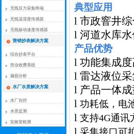
典型应用
无线压力采集终端
l 市政窨井
无线温湿度传感器
无线振动速度传感器
l 河道水库
营销抄表解决方案
产品优势
综合抄表平台
l 功能集成
营业收费系统
l 雷达液位
漏损分析
l 产品一体
水厂水质解决方案
l
水厂自控
功耗低，电
水质监测
l
支持
4G通
实验室检测
l
采集接口可