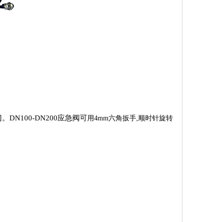
N100-DN200应急阀可
用
4mm六角扳手,顺时针旋转