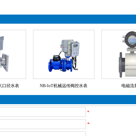
波大口径水表
NB-IoT机械远传阀控水表
电磁流
*
*