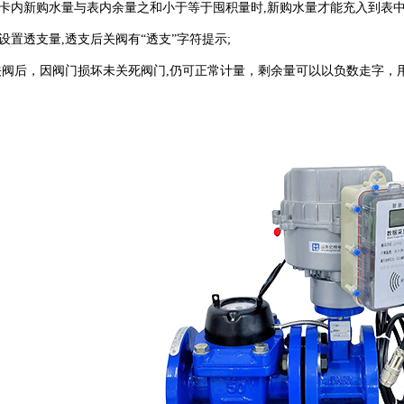
卡内新购水量与表内余量之和小于等于囤积量时
,新购水量才能充入到表中
设置透支量
,透支后关阀有“透支”字符提示;
关阀后，因阀门损坏未关死阀门,仍可正常计量，剩余量可以以负数走字，